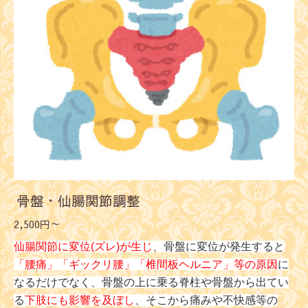
骨盤・仙腸関節調整
2,500円～
仙腸関節に変位(ズレ)
が生じ
、骨盤に変位が発生すると
「腰痛」「ギックリ腰」「椎間板ヘルニア」
等の原因
に
なるだけでなく、骨盤の上に乗る脊柱や骨盤から出てい
る
下肢にも影響を及ぼし
、そこから痛みや不快感等の